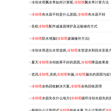
冷却水塔飘水率如何计算呢.
冷却塔
飘水率计算方法
冷却塔
布水器不转是什么原因,
冷却塔
布水器不转
良机
冷却塔
配件减速器维护及运输储存方式
冷却塔
防水堵漏(
冷却塔
渗漏修补方法)
冷却水塔进出水管选择,
冷却塔
水管进水和回水安装
夏天
冷却塔
冷却效果不好的原因,
冷却塔
降温效果差
览讯
冷却塔
,良机
冷却塔
补漏,
冷却塔
漏水的原因与处
冷却塔
余热回收解决方案,
冷却塔
余热回收原理
冷却塔
水损失在什么地方(
冷却塔
循环冷却水损失的
根据什么计算闭式
冷却塔
的补水量,怎么计算闭式
冷