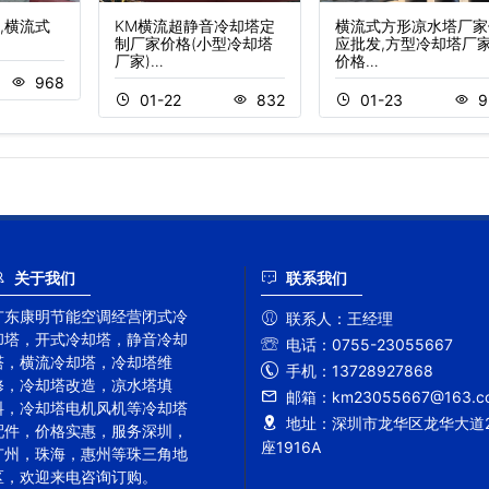
,横流式
KM横流超静音冷却塔定
横流式方形凉水塔厂家
制厂家价格(小型冷却塔
应批发,方型冷却塔厂
厂家)…
价格…
968
01-22
832
01-23
9
关于我们
联系我们
广东康明节能空调经营闭式冷
联系人：
王经理
却塔，开式冷却塔，静音冷却
电话：
0755-23055667
塔，横流冷却塔，冷却塔维
手机：
13728927868
修，冷却塔改造，凉水塔填
邮箱：
km23055667@163.c
料，冷却塔电机风机等冷却塔
地址：
深圳市龙华区龙华大道2
配件，价格实惠，服务深圳，
座1916A
广州，珠海，惠州等珠三角地
区，欢迎来电咨询订购。