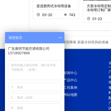
冷却塔生产厂家
逆流密闭式冷却塔设备
方形冷却塔定制
锈钢冷却塔)
冷却塔订制厂家
05-20
743
2
978
01-23
请您留言
东莞冷却塔降噪
新菱冷却塔风机维修
友情链接
广东康明节能空调有限公司
13728927868
网站导航
网站首页
新闻中心
冷却塔百科
产品中心
冷却塔配件
工程案例
TAGS
网站地图