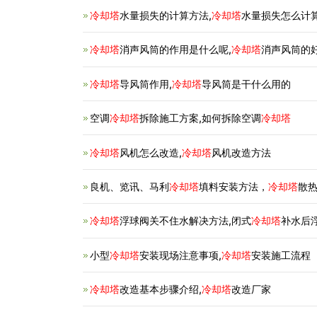
冷却塔
水量损失的计算方法,
冷却塔
水量损失怎么计
冷却塔
消声风筒的作用是什么呢,
冷却塔
消声风筒的
冷却塔
导风筒作用,
冷却塔
导风筒是干什么用的
空调
冷却塔
拆除施工方案,如何拆除空调
冷却塔
冷却塔
风机怎么改造,
冷却塔
风机改造方法
良机、览讯、马利
冷却塔
填料安装方法，
冷却塔
散热
冷却塔
浮球阀关不住水解决方法,闭式
冷却塔
补水后
小型
冷却塔
安装现场注意事项,
冷却塔
安装施工流程
冷却塔
改造基本步骤介绍,
冷却塔
改造厂家