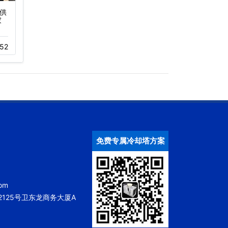
供
横流开放式冷却塔可选配
方形冷却塔型号参数,玻
家
件
璃钢冷却塔,小型低噪音
冷却塔…
05-20
1048
52
05-20
880
免费专属冷却塔方案
om
125号卫东龙商务大厦A