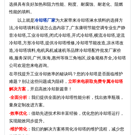
选择具有良好加热和阻力性能、刚度、耐腐蚀、耐老化、阻燃
性能的填料。
以上就是
冷却塔厂家
为大家带来冷却塔淋水填料的选择方
法,冷却塔填料应该怎么选内容了,广东康明节能空调专业生产静
音冷却塔,工业冷却塔,闭式冷却塔,开式冷却塔,横流冷却塔,逆流
冷却塔,方形冷却塔,提供冷却塔维修,冷却塔节能改造,凉水塔改
造,冷却塔填料,电机风机减速机等品牌冷却塔配件批发厂家价
格,服务深圳,广州,珠海,惠州等珠三角地区,设备规格齐全,冷却塔
公司欢迎您来电咨询。
在寻找提升工业冷却效率的秘诀吗？您的冷却塔是否面临维护
难题？别让这些问题成为阻碍，
立即来电获取免费专属冷却塔
解决方案
，开启高效冷却新篇章！
·全面分析
：我们提供全面的冷却塔性能分析，找出效率瓶颈，
量身定制改进方案。
·效率优化
：借助先进技术和丰富经验，优化您的冷却塔运行，
实现能效同步提升。
·维护简化
：我们的解决方案将简化冷却塔的维护流程，减少您