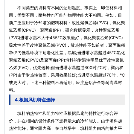
不同类型的填料有不同的适用温度。事实上，即使材料相
同，类型不同，耐热性也可能与物理性能大不相同。例如，目
前广泛应用于冷却塔的塑料材料：改性聚氯乙烯(PVC)，氯化聚
氯乙烯(CPVC)，聚丙稀(PP)，研究数据显示，改性聚氯乙烯
(PVC)进塔水温不大于455℃效果最好，氯化聚氯乙烯(CPVC)
吸水性差于改性聚氯乙烯(PVC)，散热性能不如前者，聚丙烯稀
释(PP)低温环境下耐老化性差，易燃;当进塔水温超过45℃氯化
聚氯乙烯(CPVC)及聚丙稀(PP)填料的耐温性明显优于改性聚氯
乙烯(PVC)，优先选择;但当进塔水温超过600时;℃时，聚丙稀
(PP)由于耐热性较高，采用效果较好;当进塔水温超过70时，℃
或更大时，上述三种塑料不再适用，应注意铝合金等耐高温材
料。
4.根据风机特点选择
填料的热特性和阻力特性应根据风扇的特性进行综合评
价，并在相同的设计条件下选择最大的冷却能力。由于填料加
热性能好，通常阻力高，在自然塔中，填料阻力由塔的抽力平