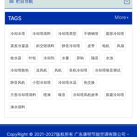
栏目导航
More+
TAGS
冷却水塔
冷却塔填料
冷却塔类型
不锈钢管
圆形冷却塔
蒸发冷凝器
斜交错填料
静音冷却塔
皮带
电机
风扇
收水器
叶轮
冷却剂
水量
异响
隔音
水池
冷却塔散热
送风机
风机
良机冷却塔
冷却塔噪音测试
静音风机
小型冷却塔
冷却塔水温
热交换
方形冷却塔填料
喷淋
噪音
冷却塔风机效率
新菱冷却塔
淋水填料
CopyRight © 2021-2027版权所有 广东康明节能空调有限公司