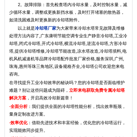
2。故障排除：首先检查塔内冷却水量，及时控制水量，减
少循环水量，调整或更换新挡水板，及时打开堵塞的散热器，
如清洗困难及时更换新的冷却塔附件。
以上就是
冷却塔厂家
为大家带来冷却水塔常见故障及维修
处理方法内容了,广东康明节能空调专业生产静音冷却塔,工业冷
却塔,闭式冷却塔,开式冷却塔,横流冷却塔,逆流冷却塔,方形冷却
塔,提供冷却塔维修,冷却塔节能改造,凉水塔改造,冷却塔填料,电
机风机减速机等品牌冷却塔配件批发厂家价格,服务深圳,广州,
珠海,惠州等珠三角地区,设备规格齐全,冷却塔公司欢迎您来电
咨询。
在寻找提升工业冷却效率的秘诀吗？您的冷却塔是否面临维护
难题？别让这些问题成为阻碍，
立即来电获取免费专属冷却塔
解决方案
，开启高效冷却新篇章！
·全面分析
：我们提供全面的冷却塔性能分析，找出效率瓶颈，
量身定制改进方案。
·效率优化
：借助先进技术和丰富经验，优化您的冷却塔运行，
实现能效同步提升。