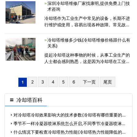
塔泵发热时，一定要注意，这实际上是冷却塔
深圳冷却塔维修厂家找康明,提供免费上门技
发出信号，表示它已
术咨询
冷却塔作为工业生产中常见的设备，长期不进
行维护或使用，容易出现各种故障。常见故障
有出水温度过高、通风不足、集水盘(罐)水位
低、明显浮水现象、明显浮水现象、明显浮水
冷却塔维修多少钱(冷却塔维修价格跟什么有
现象等，让我们跟
关系)
提起冷却塔这种事物的时候，从事工业生产的
人士都会感到熟悉，这是因为冷却塔在工业领
域得到广泛使用，例如可以用于空调、冷库以
及空压机等多种设备。冷却塔维修费用是多少?
多久可以修好?冷
2
3
4
5
6
下一页
尾页
1
冷却塔百科
对冷却塔冷却效果影响大的技术参数(冷却塔有哪些重要的参
数)…
季节不一样冷凝器喷淋系统怎么开启,不同季节冷凝器喷淋系
统开启基础常…
什么情况下要检查冷却塔热力性能(冷却塔热力性能降低的危