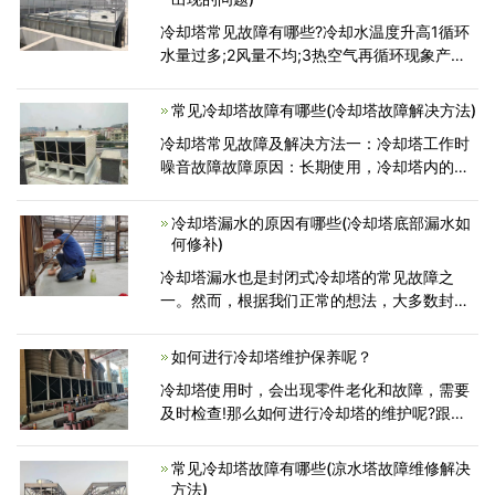
冷却塔常见故障有哪些?冷却水温度升高1循环
水量过多;2风量不均;3热空气再循环现象产生4
风量不足;5散热片阻塞;6散水管阻塞;7入风口
网阻塞;1调节水量至设计标准;2改善通风环境;3
常见冷却塔故障有哪些(冷却塔故障解决方法)
改善通
冷却塔常见故障及解决方法一：冷却塔工作时
噪音故障故障原因：长期使用，冷却塔内的润
滑油不足或者缺失;风机风叶选装不稳定，位置
发生变化，冷却塔常见故障及解决方法二：冷
冷却塔漏水的原因有哪些(冷却塔底部漏水如
却塔水温不正常，故障原
何修补)
冷却塔漏水也是封闭式冷却塔的常见故障之
一。然而，根据我们正常的想法，大多数封闭
式冷却塔都是由不锈钢或铝制锌板制成的，冷
却水也在封闭的盘管内循环，不应出现漏水现
如何进行冷却塔维护保养呢？
象?在此，广东康明空调
冷却塔使用时，会出现零件老化和故障，需要
及时检查!那么如何进行冷却塔的维护呢?跟随
冷却塔制造商广东康明节能空调了解。冷却塔
工作噪声故障，故障原因分析：长期使用，冷
常见冷却塔故障有哪些(凉水塔故障维修解决
却塔润滑脂不足或缺失
方法)