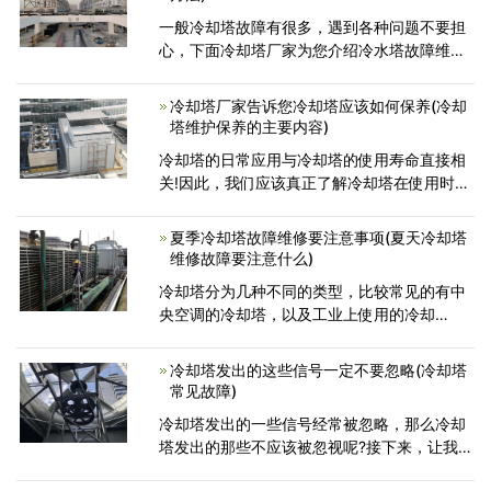
一般冷却塔故障有很多，遇到各种问题不要担
心，下面冷却塔厂家为您介绍冷水塔故障维修
解决方案。一、配套动力电机过热有四个原因
1.电压偏高或略低。在特定负载下，如果电压
冷却塔厂家告诉您冷却塔应该如何保养(冷却
变化的范围需要在
塔维护保养的主要内容)
冷却塔的日常应用与冷却塔的使用寿命直接相
关!因此，我们应该真正了解冷却塔在使用时必
须注意的问题。一.备件管理：1.考虑配件，提
高配件的交换利用率2.配件必须完整，以维护
夏季冷却塔故障维修要注意事项(夏天冷却塔
正常设备3.新技术
维修故障要注意什么)
冷却塔分为几种不同的类型，比较常见的有中
央空调的冷却塔，以及工业上使用的冷却
塔，‍‍不同的冷却塔，它出现的故障情况不一
样，维修方式也不一样，所以进行维修的时候
冷却塔发出的这些信号一定不要忽略(冷却塔
首先要看冷却塔到底是哪些
常见故障)
冷却塔发出的一些信号经常被忽略，那么冷却
塔发出的那些不应该被忽视呢?接下来，让我们
简单了解一下。1.冷却塔水泵发热当发现冷却