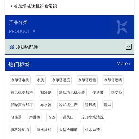
冷却塔减速机维修常识
产品分类
PRODUCT
冷却塔配件
More+
热门标签
冷却塔电机
水质
冷却塔温度
冷却塔质量
冷却塔喷嘴
有风机冷却塔
制冷剂
冷却塔风机安装
传送带
热交换
低噪声冷却塔
布水器
冷却塔生产
送风机
喷淋
散热器
声屏障
管道
进风口
冷却水塔清洗
填料冷却塔
防水涂料
大型冷却塔
供水系统