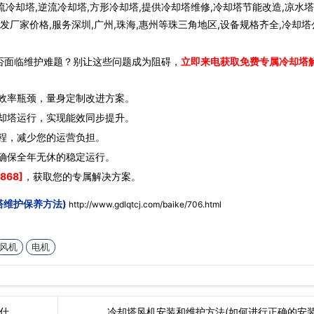
流冷却塔,逆流冷却塔,方形冷却塔,提供冷却塔维修,冷却塔节能改造,凉水
发厂家价格,服务深圳,广州,珠海,惠州等珠三角地区,设备规格齐全,冷却塔
否面临维护难题？别让这些问题成为阻碍，
立即来电获取免费专属冷却塔
效率瓶颈，量身定制改进方案。
却塔运行，实现能效同步提升。
程，减少您的运营负担。
确保全年无休的稳定运行。
868]
，获取您的专属解决方案。
塔维护保养方法)
http://www.gdlqtcj.com/baike/706.html
风机
电机
什…
冷却塔风机安装和维护方法(如何进行正确的安