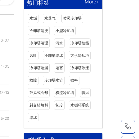
More+
热门标签
水垢
水蒸气
喷雾冷却塔
冷却塔清洗
小型冷却塔
06-07
冷却塔清理
污水
冷却塔性能
风叶
冷却塔结冰
方形冷却塔
11-05
冷却塔堵漏
堵塞
冷却塔涂漆
故障
冷却塔水管
效率
07-12
鼓风式冷却
横流冷却塔
喷淋
斜交错填料
制冷
水循环系统
结冰
05-20
1