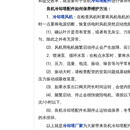
和提交效率，就需要对于良机
冷却塔配件
进行保养
良机冷却塔配件如何保养维护方法：
1、
冷却塔风机
：在检查风机时要将风机电机的
时一点要将电源切断，恢复供电时风机突然启动危
⑴、确认叶片是否有变形，或者有无灰尘、污垢
匀。除此之外有无异常。
⑵、风机用电机频繁启动停止会产生故障。应注意
2、喷淋泵、循环水泵：在检点水泵时，要将水
⑴、压力、流量、电流、振动、噪音等与平常相
⑵、振动大时，请检查配管的安装问题或基础螺
压力振动或吸收装置。
⑶、如果水泵出口阀关闭长时间运转，会使内部
⑷、频繁启动、停止会很快烧毁电机。请按以下基准
次/小时以下。
⑸、良机冷却塔配件长期停止运转或保养，冬季
的水排掉。
以上就是
冷却塔厂家
为大家带来良机冷却塔配件