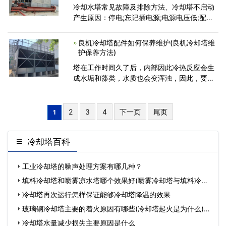
冷却水塔常见故障及排除方法、冷却塔不启动
产生原因：停电;忘记插电源;电源电压低;配线
错误、断线、接线端子松动;接线端子不良;热动
继电器动作;连接装置松动;，端子松动、缺相运
良机冷却塔配件如何保养维护(良机冷却塔维
转;送风机
护保养方法)
塔在工作时间久了后，内部因此冷热反应会生
成水垢和藻类，水质也会变浑浊，因此，要延
长其寿命和提交效率，就需要对于良机冷却塔
配件进行保养维护。良机冷却塔配件如何保养
维护方法：1、冷却塔风
2
3
4
下一页
尾页
1
冷却塔百科
工业冷却塔的噪声处理方案有哪几种？
填料冷却塔和喷雾凉水塔哪个效果好(喷雾冷却塔与填料冷却
塔的区别)…
冷却塔再次运行怎样保证能够冷却塔降温的效果
玻璃钢冷却塔主要的着火原因有哪些(冷却塔起火是为什么)…
冷却塔水量减少损失主要原因是什么