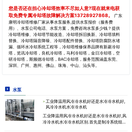
您是否还在担心冷却塔效率不尽如人意?现在就来电获
取免费专属冷却塔故障解决方案13728927868。
广东
康明冷却塔维修厂家从事水泵服务,提供水泵报价（服务费
用）、水泵公司电话、水泵方案，免费咨询水泵多少钱？提供
冷却塔维修、冷却塔节能改造、冷却塔拆旧换新、冷却塔填料
替换、冷却塔隔音降噪、冷却塔配件替换、冷却塔防腐防水堵
漏、循环水冷却系统工程等，冷却塔维修保养品牌有新菱冷却
塔，览讯冷却塔，良机冷却塔，马利冷却塔，金日冷却塔，空
研冷却塔，斯频德冷却塔，BAC冷却塔，服务范围涵盖东莞、
深圳、广州、惠州、佛山、珠海、中山、汕头等。
水泵
工业降温用风冷冷水机好还是水冷冷水机好,
风冷冷水机水冷冷水机
工业降温用风冷冷水机好还是水冷冷水机好,风
冷冷水机水冷冷水机区别.首先是制冷系统组成
上的不同。简单来说，一般我们可以看到工