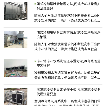
厂、建筑物楼顶的冷却塔，那个也是散热用
闭式冷却塔噪音治理方法,闭式冷却塔噪音如
的，而水冷式冷水机
何治理更好
随着人们对生活质量需求的不断提高和工业闭
式冷却塔的兴起，噪声污染已成为当今社会冷
却塔制造商和客户最关心的问题。今天冷却塔
厂家康明空调带您看看如何控制闭式冷却塔产
闭式冷却塔噪音治理方法,闭式冷却塔噪音怎
品的噪声源和
么治理
随着人们对生活质量需求的不断提高和工业闭
式冷却塔的兴起，噪声污染已成为当今社会冷
却塔制造商和客户最关心的问题。今天，冷却
塔制造商康明小带您看看如何控制闭式冷却塔
冷却塔冷却水系统管道布置方法,冷却塔管道
产品的噪声源和
安装详解
冷却塔冷却水系统管道布置方式。冷却系统的
管道布置相对简单，但如果考虑不周，就会出
现一些问题。由于循环冷却水系统是一个开放
式系统，进入水泵并压入管道，造成水泵出水
蒸发式冷凝器日常操作小知识,蒸发式冷凝器
口和管道严重损坏。
使用注意要点
空调冷却塔制冷系统中，蒸发式冷凝器的日常
操作小知识：1、使用蒸发式冷凝器时，要开启