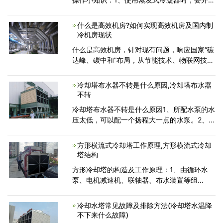
其进汽阀、出汽阀、压力表阀、混合气体阀、
出液阀、安全阀。2、在使用蒸发式冷凝器的过
什么是高效机房?如何实现高效机房及国内制
程中，冷凝压力不
冷机房现状
什么是高效机房，针对现有问题，响应国家“碳
达峰、碳中和”布局，从节能技术、物联网技术
智慧运营上实现升级迭代，针对机房高能耗、
低效率等问题，提出高效机房的智慧节能解决
冷却塔布水器不转是什么原因,冷却塔布水器
方案，促进建筑绿色
不转
冷却塔布水器不转是什么原因1、所配水泵的水
压太低，可以配一个扬程大一点的水泵。2、布
水管出水孔的角度太小，角度需要调大一点。
3、手拨动一下是否会转，若不会转，则有以
方形横流式冷却塔工作原理,方形横流式冷却
下几种情况a、布水
塔结构
方形冷却塔的构造及工作原理：1、由循环水
泵、电机减速机、联轴器、布水装置等组
成;2、在密闭的冷却系统中，热水和冷水分别
在各自的流道内进行流动，冷热流体通过风机
冷却水塔常见故障及排除方法(冷却塔水温降
压送到各自对应的喷淋
不下来什么故障)