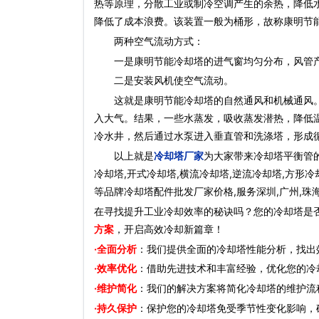
热等原理，分散工业或制冷空调产生的余热，降低
降低了成本浪费。该装置一般为桶形，故称康明节
两种空气流动方式：
一是康明节能冷却塔的进气窗均匀分布，风管产
二是安装风机使空气流动。
这就是康明节能冷却塔的自然通风和机械通风。
入大气。结果，一些水蒸发，吸收蒸发潜热，降低
冷水井，然后通过水泵进入垂直管和洗涤塔，形成
以上就是
冷却塔厂家
为大家带来冷却塔平衡管的
冷却塔,开式冷却塔,横流冷却塔,逆流冷却塔,方形冷
等品牌冷却塔配件批发厂家价格,服务深圳,广州,珠
在寻找提升工业冷却效率的秘诀吗？您的冷却塔是
方案
，开启高效冷却新篇章！
·全面分析
：我们提供全面的冷却塔性能分析，找出
·效率优化
：借助先进技术和丰富经验，优化您的冷
·维护简化
：我们的解决方案将简化冷却塔的维护流
·持久保护
：保护您的冷却塔免受季节性变化影响，