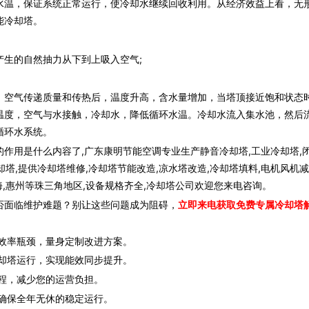
水温，保证系统正常运行，使冷却水继续回收利用。从经济效益上看，无
能冷却塔。
生的自然抽力从下到上吸入空气;
空气传递质量和传热后，温度升高，含水量增加，当塔顶接近饱和状态
温度，空气与水接触，冷却水，降低循环水温。冷却水流入集水池，然后
循环水系统。
作用是什么内容了,广东康明节能空调专业生产静音冷却塔,工业冷却塔,
却塔,提供冷却塔维修,冷却塔节能改造,凉水塔改造,冷却塔填料,电机风机
海,惠州等珠三角地区,设备规格齐全,冷却塔公司欢迎您来电咨询。
否面临维护难题？别让这些问题成为阻碍，
立即来电获取免费专属冷却塔
效率瓶颈，量身定制改进方案。
却塔运行，实现能效同步提升。
程，减少您的运营负担。
确保全年无休的稳定运行。