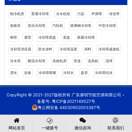
制冷机房
普通冷却塔
冷水机组
污染
声屏障
传送带
低噪音
览讯冷却塔
汽轮机
玻璃钢冷却塔
中型冷却塔
铜管
避雷
冷却塔底盘
底盘
新菱冷却塔
冷却塔消音器
防水涂料
冷却塔温度
填料
冷却塔减速机
冷水塔
横流冷却塔
高效机房
管道
送风机
湿球
漂水
设备
冷却塔喷嘴
冷却水
盘管
冷却塔结冰
CopyRight © 2021-2027版权所有 广东康明节能空调有限公司
备案号:
粤ICP备2021149527号
粤公网安备 44030902003387号
网站首页
一键拨号
微信咨询
联系我们