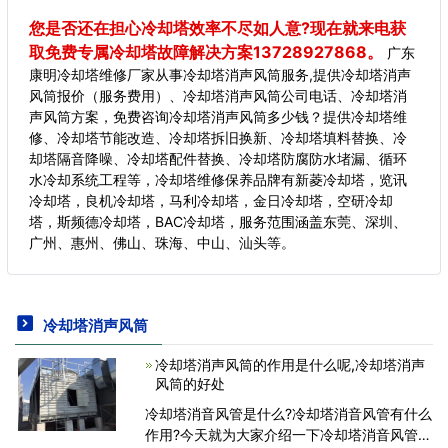
您是否还在担心冷却塔效率不尽如人意?现在就来电获
取免费专属冷却塔故障解决方案13728927868。
广东
康明冷却塔维修厂家从事冷却塔消声风筒服务,提供冷却塔消声
风筒报价（服务费用）、冷却塔消声风筒公司电话、冷却塔消
声风筒方案，免费咨询冷却塔消声风筒多少钱？提供冷却塔维
修、冷却塔节能改造、冷却塔拆旧换新、冷却塔填料替换、冷
却塔隔音降噪、冷却塔配件替换、冷却塔防腐防水堵漏、循环
水冷却系统工程等，冷却塔维修保养品牌有新菱冷却塔，览讯
冷却塔，良机冷却塔，马利冷却塔，金日冷却塔，空研冷却
塔，斯频德冷却塔，BAC冷却塔，服务范围涵盖东莞、深圳、
广州、惠州、佛山、珠海、中山、汕头等。
冷却塔消声风筒
冷却塔消声风筒的作用是什么呢,冷却塔消声
风筒的好处
冷却塔消音风管是什么?冷却塔消音风管有什么
作用?今天就为大家介绍一下冷却塔消音风管的