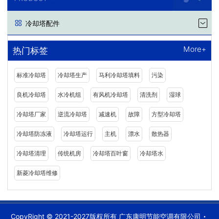
冷却塔配件
More+
热门标签
标准冷却塔
冷却塔生产
马利冷却塔填料
污染
良机冷却塔
水冷机组
有风机冷却塔
清洗剂
湿球
冷却塔厂家
逆流冷却塔
减速机
故障
方型冷却塔
冷却塔防冻液
冷却塔运行
主机
漂水
散热器
冷却塔清理
传统机房
冷却塔百叶窗
冷却塔水
新菱冷却塔维修
CopyRight © 2021-2027版权所有 广东康明节能空调有限公司