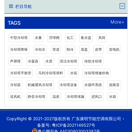
栏目导航
More+
TAGS
中型冷却塔
水量
浮球阀
化工
集水盘
风筒
冷却塔降噪
冷却水
管道
制冷
底盘
皮带
发电机
声屏障
冷凝器
水质
清洁冷却塔
传统冷却塔
冷却塔平衡管
马利冷却塔填料
水垢
冷却塔维修价格
冷却器
机械通风冷却塔
冷却塔设备
水循环系统
低噪音
送风机
静音冷却塔
温差
冷却塔堵漏
进风口
水箱
CopyRight © 2021-2027版权所有 广东康明节能空调有限公司
备案号:
粤ICP备2021149527号
粤公网安备 44030902003387号