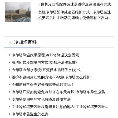
速运转的动力通过减速机的输入轴上的齿数少
良机冷却塔配件减速器维护及运输储存方式
的齿轮啮合输
良机冷却塔配件减速器维护方式1.冷却塔减速
机安装后用手转动高速轴，使低速轴正反两向
灵活一周上。2.减速器一般用油池溅油润滑，
自然冷却，当长期连续运转热平衡功率不够时
应采用取散热措施
冷却塔百科
冷却塔降温效果原理,冷却塔降温决定因素
清洗闭式冷却塔的方式(冷却塔清洗标准)
冷却塔冷却水系统(直流供水循环供水)方式
维护不锈钢冷却塔的方法(不锈钢冷却塔怎么维护)
冷却塔日常保养好处有哪些你知道吗？
冷却塔厂家如何避免冷却塔在冬天冻坏(冷却塔冬季怎么防冻)
…
冷却塔使用中的常见故障及维修方法
工业冷却塔安装环境选择要注意的地方(工业冷却塔安装环境
选择)…
冷却塔水藻滋生怎么办