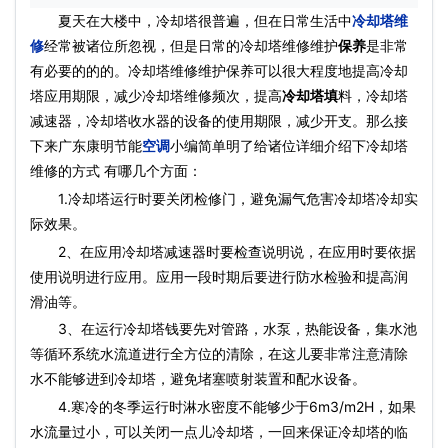
夏天在大楼中，冷却塔很普遍，但在日常生活中
冷却塔维
修
经常被诸位所忽视，但是日常的冷却塔维修维护
保养
是非常
有必要的的的。冷却塔维修维护保养可以很大程度地提高冷却
塔应用期限，减少冷却塔维修频次，提高
冷却塔填
料，冷却塔
减速器，冷却塔收水器的设备的使用期限，减少开支。那么接
下来广东康明节能
空调
小编简单明了给诸位详细介绍下冷却塔
维修的方式 有哪几个方面：
1.冷却塔运行时要关闭检修门，避免漏气危害冷却塔冷却实
际效果。
2、在应用冷却塔减速器时要检查说明说，在应用时要依据
使用说明进行应用。应用一段时期后要进行防水检验和提高润
滑油等。
3、在运行冷却塔钱要先对管路，水泵，热能设备，集水池
等循环系统水流道进行全方位的清除，在这儿要非常注意清除
水不能够进到冷却塔，避免堵塞喷射装置和配水设备。
4.寒冷的冬季运行时淋水密度不能够少于6m3/m2H，如果
水流量过小，可以关闭一点儿冷却塔，一回来保证冷却塔的临