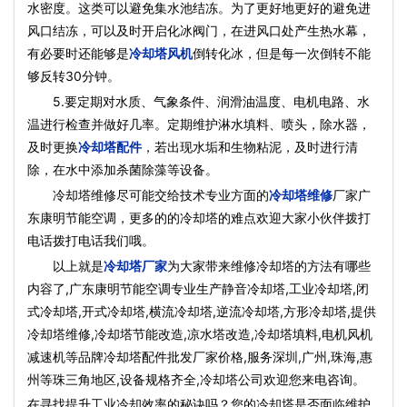
水密度。这类可以避免集水池结冻。为了更好地更好的避免进
风口结冻，可以及时开启化冰阀门，在进风口处产生热水幕，
有必要时还能够是
冷却塔风机
倒转化冰，但是每一次倒转不能
够反转30分钟。
5.要定期对水质、气象条件、润滑油温度、电机电路、水
温进行检查并做好几率。定期维护淋水填料、喷头，除水器，
及时更换
冷却塔配件
，若出现水垢和生物粘泥，及时进行清
除，在水中添加杀菌除藻等设备。
冷却塔维修尽可能交给技术专业方面的
冷却塔维修
厂家广
东康明节能空调，更多的的冷却塔的难点欢迎大家小伙伴拨打
电话拨打电话我们哦。
以上就是
冷却塔厂家
为大家带来维修冷却塔的方法有哪些
内容了,广东康明节能空调专业生产静音冷却塔,工业冷却塔,闭
式冷却塔,开式冷却塔,横流冷却塔,逆流冷却塔,方形冷却塔,提供
冷却塔维修,冷却塔节能改造,凉水塔改造,冷却塔填料,电机风机
减速机等品牌冷却塔配件批发厂家价格,服务深圳,广州,珠海,惠
州等珠三角地区,设备规格齐全,冷却塔公司欢迎您来电咨询。
在寻找提升工业冷却效率的秘诀吗？您的冷却塔是否面临维护