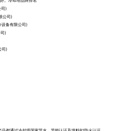
最好。冷却塔品牌排名
司)
限公司)
冷设备有限公司)
司)
司)
都通过冷却塔国家节水、节能认证及填料B1防火认证。