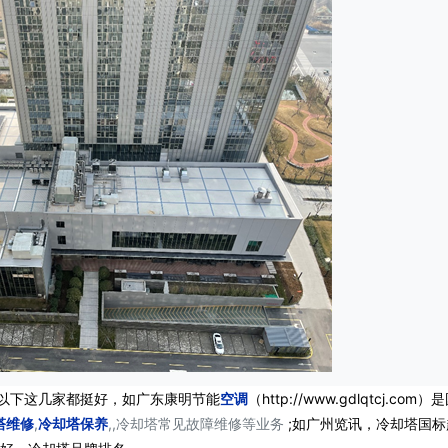
以下这几家都挺好，如广东康明节能
空调
（http://www.gdlqtcj.com）
塔维修
,
冷却塔保养
,,冷却塔常见故障维修等业务
;如广州览讯，冷却塔国标