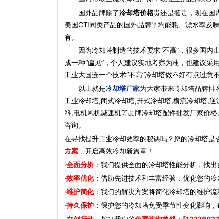
国外品牌除了
冷却塔价格
贵还是挺贵，现在国
美国CTI同类产品的国外品牌平均能耗、漂水率及
有。
因为冷却塔制造的技术要求“不高”，很多国内山
成一种“偏见”，个人建议实地考察为准，也建议采
工业大国连一个技术“不高”冷却塔做不好有点过意
以上就是
冷却塔厂家
为大家带来冷却塔品牌排名
工业冷却塔,闭式冷却塔,开式冷却塔,横流冷却塔,逆
料,电机风机减速机等品牌冷却塔配件批发厂家价格,
咨询。
在寻找提升工业冷却效率的秘诀吗？您的冷却塔是
方案
，开启高效冷却新篇章！
·全面分析
：我们提供全面的冷却塔性能分析，找出
·效率优化
：借助先进技术和丰富经验，优化您的冷
·维护简化
：我们的解决方案将简化冷却塔的维护流
·持久保护
：保护您的冷却塔免受季节性变化影响，
·立刻行动
，拨打我们的
免费咨询热线：[13728927