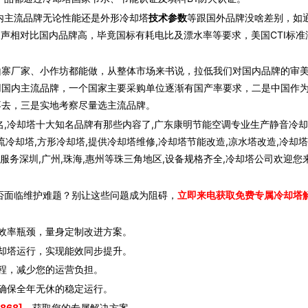
内主流品牌无论性能还是外形冷却塔
技术参数
等跟国外品牌没啥差别，如
噪声相对比国内品牌高，毕竟国标有耗电比及漂水率等要求，美国CTI标准
寨厂家、小作坊都能做，从整体市场来书说，拉低我们对国内品牌的审
用国内主流品牌，一个国家主要采购单位逐渐有国产率要求，二是中国作
不去，三是实地考察尽量选主流品牌。
,冷却塔十大知名品牌有那些内容了,广东康明节能空调专业生产静音冷却
流冷却塔,方形冷却塔,提供冷却塔维修,冷却塔节能改造,凉水塔改造,冷却
服务深圳,广州,珠海,惠州等珠三角地区,设备规格齐全,冷却塔公司欢迎您
否面临维护难题？别让这些问题成为阻碍，
立即来电获取免费专属冷却塔
效率瓶颈，量身定制改进方案。
却塔运行，实现能效同步提升。
程，减少您的运营负担。
确保全年无休的稳定运行。
868]
，获取您的专属解决方案。