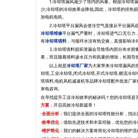
1.冷却塔漏风减少了塔内的风量。根据冷却塔漏
少;冷却塔的冷却效果会降低;因此，冷却塔的排热损
加电机电耗。
2.冷却塔平台漏风会使冷空气直接从平台漏风
冷却塔维修
平台漏气严重时，冷却塔进气口无引力
有
冷却塔填料
，与循环水没有热交换，直接影响冷
3.冷却塔填料损坏泄漏会导致塔内部分布水密集
果，而且随着填料渗水压力和风量的增加，长期导
以上就是
冷却塔厂家
为大家带来冷却塔漏风的危
却塔,工业冷却塔,闭式冷却塔,开式冷却塔,横流冷却
塔填料,电机风机减速机等品牌冷却塔配件批发厂家价
来电咨询。
在寻找提升工业冷却效率的秘诀吗？您的冷却塔是
方案
，开启高效冷却新篇章！
·全面分析
：我们提供全面的冷却塔性能分析，找出
·效率优化
：借助先进技术和丰富经验，优化您的冷
·维护简化
：我们的解决方案将简化冷却塔的维护流