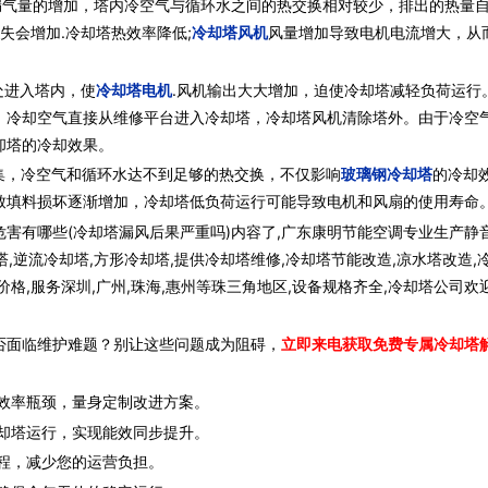
气量的增加，塔内冷空气与循环水之间的热交换相对较少，排出的热量
失会增加.冷却塔热效率降低;
冷却塔风机
风量增加导致电机电流增大，从
处进入塔内，使
冷却塔电机
.风机输出大大增加，迫使冷却塔减轻负荷运行
，冷却空气直接从维修平台进入冷却塔，冷却塔风机清除塔外。由于冷空
却塔的冷却效果。
，冷空气和循环水达不到足够的热交换，不仅影响
玻璃钢冷却塔
的冷却
致填料损坏逐渐增加，冷却塔低负荷运行可能导致电机和风扇的使用寿命
害有哪些(冷却塔漏风后果严重吗)内容了,广东康明节能空调专业生产静
塔,逆流冷却塔,方形冷却塔,提供冷却塔维修,冷却塔节能改造,凉水塔改造,
格,服务深圳,广州,珠海,惠州等珠三角地区,设备规格齐全,冷却塔公司欢
否面临维护难题？别让这些问题成为阻碍，
立即来电获取免费专属冷却塔
效率瓶颈，量身定制改进方案。
却塔运行，实现能效同步提升。
程，减少您的运营负担。