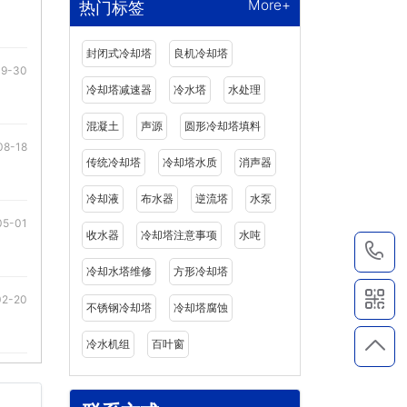
More+
热门标签
封闭式冷却塔
良机冷却塔
09-30
冷却塔减速器
冷水塔
水处理
混凝土
声源
圆形冷却塔填料
08-18
传统冷却塔
冷却塔水质
消声器
冷却液
布水器
逆流塔
水泵
05-01
收水器
冷却塔注意事项
水吨
1
冷却水塔维修
方形冷却塔
02-20
不锈钢冷却塔
冷却塔腐蚀
冷水机组
百叶窗