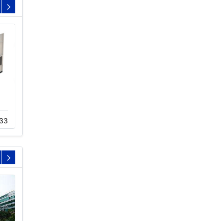
方形冷却塔定制,横
超静音密闭式冷却塔
33
01-23
728
05-20
679