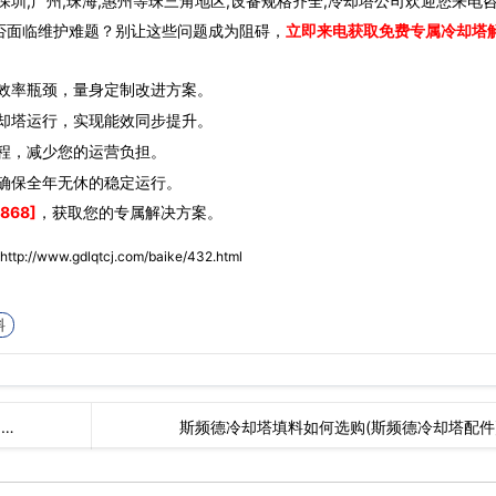
圳,广州,珠海,惠州等珠三角地区,设备规格齐全,冷却塔公司欢迎您来电
否面临维护难题？别让这些问题成为阻碍，
立即来电获取免费专属冷却塔
效率瓶颈，量身定制改进方案。
却塔运行，实现能效同步提升。
程，减少您的运营负担。
确保全年无休的稳定运行。
868]
，获取您的专属解决方案。
http://www.gdlqtcj.com/baike/432.html
料
…
斯频德冷却塔填料如何选购(斯频德冷却塔配件