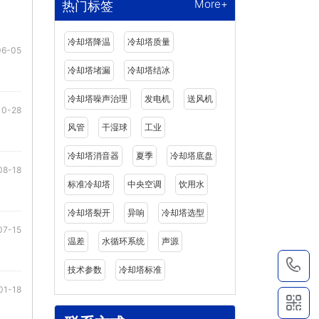
More+
热门标签
冷却塔降温
冷却塔质量
06-05
冷却塔堵漏
冷却塔结冰
冷却塔噪声治理
发电机
送风机
10-28
风管
干湿球
工业
冷却塔消音器
夏季
冷却塔底盘
08-18
标准冷却塔
中央空调
饮用水
冷却塔裂开
异响
冷却塔选型
07-15
温差
水循环系统
声源
1
技术参数
冷却塔标准
01-18