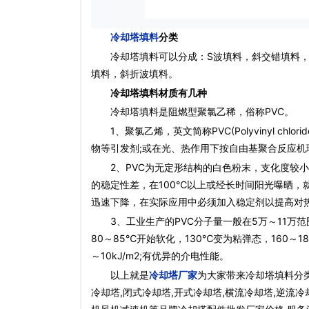
冷却塔填料
分类
冷却塔填料可以分成：S波填料，斜交错填料，
填料，斜折波填料。
冷却塔填料材质有几种
冷却塔填料是阻燃型聚氯乙稀，俗称PVC。
1、聚氯乙烯，英文简称PVC(Polyvinyl chlorid
物等引发剂;或在光、热作用下按自由基聚合反应
2、PVC为无定形结构的白色粉末，支化度较小，相
的稳定性差，在100℃以上或经长时间阳光曝晒，
迅速下降，在实际应用中必须加入稳定剂以提高对
3、工业生产的PVC分子量一般在5万～11万范
80～85℃开始软化，130℃变为粘弹态，160～
～10kJ/m2;有优异的介电性能。
以上就是
冷却塔厂家
为大家带来冷却塔填料分类
冷却塔,闭式冷却塔,开式冷却塔,横流冷却塔,逆流冷