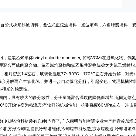
台阶式梯形斜波填料，差位式正弦波填料，点波填料，六角蜂窝填料，
e)，是氯乙烯单体(vinyl chloride monomer, 简称VCM)在过氧化物、偶
机理聚合而成的聚合物。氯乙烯均聚物和氯乙烯共聚物统称之为氯乙烯树脂
对密度1.4左右，玻璃化温度77~90℃，170℃左右开始分解，对光
就会分解而产生氯化氢，并进一步自动催化分解，引起变色，物理机械性
热和光的稳定性。
围内，具有较大的多分散性，分子量随聚合温度的降低而增加;无固定熔
180℃开始转变为粘流态;有较好的机械性能，抗张强度60MPa左右，冲击
(冷却塔填料材质有几种)内容了,广东康明节能空调专业生产静音冷却塔,
却塔,方形冷却塔,提供冷却塔维修,冷却塔节能改造,凉水塔改造,冷却塔填料