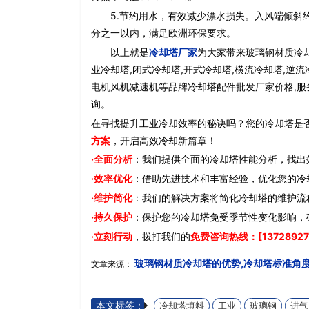
5.节约用水，有效减少漂水损失。入风端倾斜约3
分之一以内，满足欧洲环保要求。
以上就是
冷却塔厂家
为大家带来玻璃钢材质冷却
业冷却塔,闭式冷却塔,开式冷却塔,横流冷却塔,逆流
电机风机减速机等品牌冷却塔配件批发厂家价格,服务
询。
在寻找提升工业冷却效率的秘诀吗？您的冷却塔是
方案
，开启高效冷却新篇章！
·全面分析
：我们提供全面的冷却塔性能分析，找出
·效率优化
：借助先进技术和丰富经验，优化您的冷
·维护简化
：我们的解决方案将简化冷却塔的维护流
·持久保护
：保护您的冷却塔免受季节性变化影响，
·立刻行动
，拨打我们的
免费咨询热线：[13728927
玻璃钢材质冷却塔的优势,冷却塔标准角
文章来源：
本文标签：
冷却塔填料
工业
玻璃钢
进气