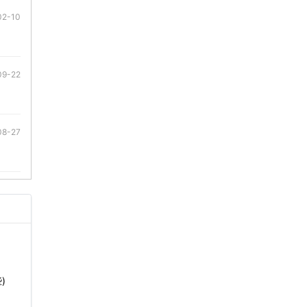
02-10
09-22
08-27
)