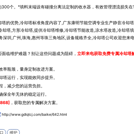
00个。°填料末端设有碰撞分离法定制的收水器，有效管理漂流损失在1
塔的优势,冷却塔标准角度内容了,广东康明节能空调专业生产静音冷却塔
冷却塔,方形冷却塔,提供冷却塔维修,冷却塔节能改造,凉水塔改造,冷却塔填
深圳,广州,珠海,惠州等珠三角地区,设备规格齐全,冷却塔公司欢迎您来
否面临维护难题？别让这些问题成为阻碍，
立即来电获取免费专属冷却塔
效率瓶颈，量身定制改进方案。
却塔运行，实现能效同步提升。
程，减少您的运营负担。
确保全年无休的稳定运行。
868]
，获取您的专属解决方案。
度
http://www.gdlqtcj.com/baike/642.html
口
维护