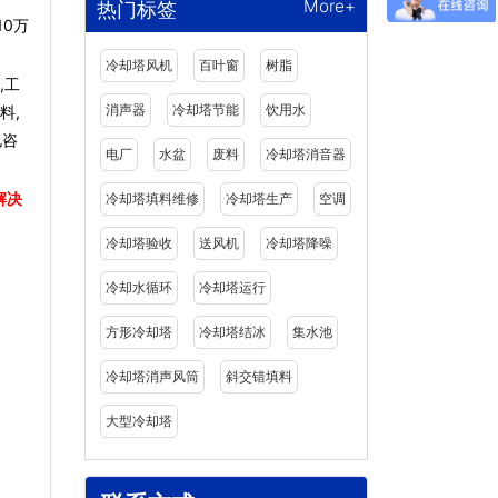
More+
热门标签
0万
冷却塔风机
百叶窗
树脂
,工
消声器
冷却塔节能
饮用水
料,
电咨
电厂
水盆
废料
冷却塔消音器
解决
冷却塔填料维修
冷却塔生产
空调
冷却塔验收
送风机
冷却塔降噪
冷却水循环
冷却塔运行
方形冷却塔
冷却塔结冰
集水池
冷却塔消声风筒
斜交错填料
大型冷却塔