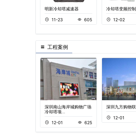
水泵
明新冷却塔减速器
冷却塔变频控制
2
739
11-23
605
12-02
工程案例
九医药股份有限公
深圳南山海岸城购物广场
深圳九方购物联
…
冷却塔项…
12-01
1
881
12-01
625