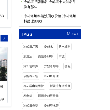
冷却塔品牌排名,冷却塔十大知名品
牌有那些
冷却塔填料多久更换一次
冷却塔低噪音风机
比较好(…
冷却塔填料清洗回收价格(冷却塔填
63
12-02
1364
05-12
802
料处理回收)
More+
TAGS
冷却塔厂家
冷却水
防水涂料
润滑油
高温冷却塔
声源
冷却塔噪声
方型冷却塔
扬程
节能冷却塔
冷却塔原理
冷却塔电机维护
新菱冷却塔维修
司
深圳福田江苏大厦冷却塔
深圳半里花海生活广场超
噪音治理…
静音冷却…
发电机
圆形冷却塔维修
89
12-01
562
11-05
726
冷却塔类型
冷却塔水管