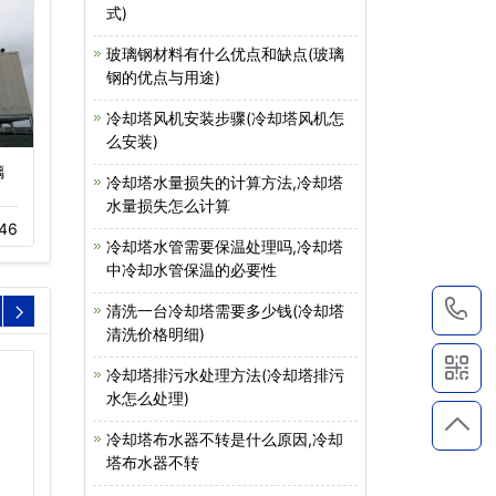
式)
玻璃钢材料有什么优点和缺点(玻璃
钢的优点与用途)
冷却塔风机安装步骤(冷却塔风机怎
么安装)
璃
方形冷却塔,横流式冷却
横流式方形冷却塔特点及
冷却塔水量损失的计算方法,冷却塔
塔厂家…
应用范围…
水量损失怎么计算
46
05-20
662
04-22
360
冷却塔水管需要保温处理吗,冷却塔
中冷却水管保温的必要性
1
清洗一台冷却塔需要多少钱(冷却塔
清洗价格明细)
冷却塔排污水处理方法(冷却塔排污
水怎么处理)
冷却塔布水器不转是什么原因,冷却
塔布水器不转