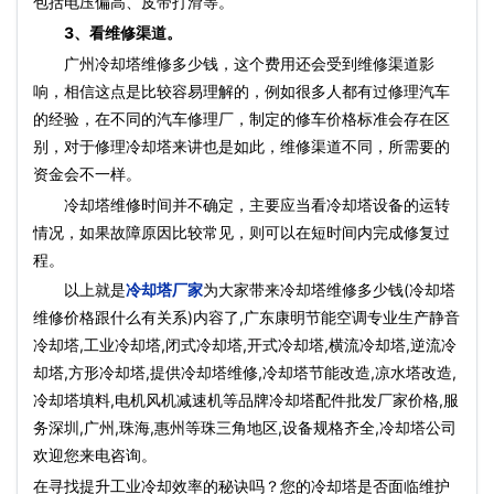
包括电压偏高、皮带打滑等。
3、看维修渠道。
广州冷却塔维修多少钱，这个费用还会受到维修渠道影
响，相信这点是比较容易理解的，例如很多人都有过修理汽车
的经验，在不同的汽车修理厂，制定的修车价格标准会存在区
别，对于修理冷却塔来讲也是如此，维修渠道不同，所需要的
资金会不一样。
冷却塔维修时间并不确定，主要应当看冷却塔设备的运转
情况，如果故障原因比较常见，则可以在短时间内完成修复过
程。
以上就是
冷却塔厂家
为大家带来冷却塔维修多少钱(冷却塔
维修价格跟什么有关系)内容了,广东康明节能空调专业生产静音
冷却塔,工业冷却塔,闭式冷却塔,开式冷却塔,横流冷却塔,逆流冷
却塔,方形冷却塔,提供冷却塔维修,冷却塔节能改造,凉水塔改造,
冷却塔填料,电机风机减速机等品牌冷却塔配件批发厂家价格,服
务深圳,广州,珠海,惠州等珠三角地区,设备规格齐全,冷却塔公司
欢迎您来电咨询。
在寻找提升工业冷却效率的秘诀吗？您的冷却塔是否面临维护