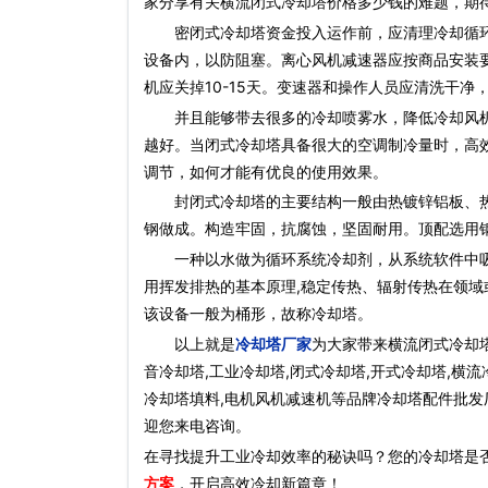
家分享有关横流闭式冷却塔价格多少钱的难题，期
密闭式冷却塔资金投入运作前，应清理冷却循环
设备内，以防阻塞。离心风机减速器应按商品安装
机应关掉10-15天。变速器和操作人员应清洗干
并且能够带去很多的冷却喷雾水，降低冷却风机
越好。当闭式冷却塔具备很大的空调制冷量时，高
调节，如何才能有优良的使用效果。
封闭式冷却塔的主要结构一般由热镀锌铝板、热镀
钢做成。构造牢固，抗腐蚀，坚固耐用。顶配选用
一种以水做为循环系统冷却剂，从系统软件中吸收
用挥发排热的基本原理,稳定传热、辐射传热在领域
该设备一般为桶形，故称冷却塔。
以上就是
冷却塔厂家
为大家带来横流闭式冷却塔
音冷却塔,工业冷却塔,闭式冷却塔,开式冷却塔,横流
冷却塔填料,电机风机减速机等品牌冷却塔配件批发厂
迎您来电咨询。
在寻找提升工业冷却效率的秘诀吗？您的冷却塔是
方案
，开启高效冷却新篇章！