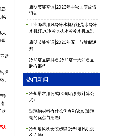
康明节能空调|2023年中秋国庆放假
机器
通知
心风
工业降温用风冷冷水机好还是水冷冷
水机好,风冷冷水机水冷冷水机区别
越大
开展
康明节能空调|2023年五一节放假通
知
4不锈
冷却塔品牌排名,冷却塔十大知名品
牌有那些
,运
热门新闻
运转。
冷却塔常用公式(冷却塔参数计算公
产静
式)
造,
司欢
玻璃钢材料有什么优点和缺点(玻璃
钢的优点与用途)
解决
冷却塔风机安装步骤(冷却塔风机怎
么安装)