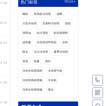
More+
热门标签
07-08
螺栓
有风机冷却塔
滤网
08-31
大型冷却塔
无填料冷却塔
齿轮
润滑油
动力系统
斜交错填料
进风窗
冷却塔消声风筒
水吨
08-03
喷头
马力冷却塔
夏季冷却塔
管道
风量
风叶
04-23
马利冷却塔填料
冷却塔气体
1
冷却塔风机维修
冷水机
01-06
马利冷却塔维修
喷水
11-28