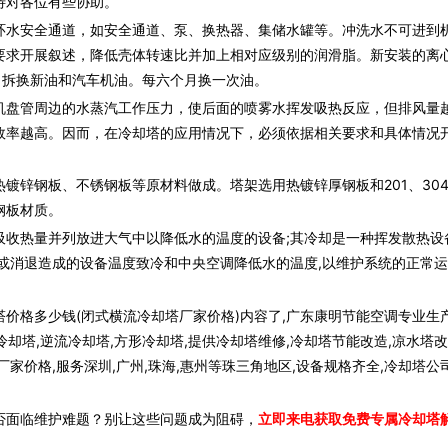
待对各位有些协助。
水安全通道，如安全通道、泵、换热器、集储水罐等。冲洗水不可进到
要求开展叙述，降低壳体转速比并加上相对应级别的润滑脂。新安装的离
净，拆换新油和汽车机油。每六个月换一次油。
盘管周边的水蒸汽工作压力，使后面的喷雾水挥发吸热反应，但排风量
效率越高。因而，在冷却塔的应用情况下，必须依据相关要求和具体情况
锌钢板、不锈钢板等原材料做成。塔架选用热镀锌厚钢板和201、30
钢板材质。
热量并列放进大气中以降低水的温度的设备;其冷却是一种挥发散热设备
或消退造成的设备温度致冷和中央空调降低水的温度,以维护系统的正常
价格多少钱(闭式横流冷却塔厂家价格)内容了,广东康明节能空调专业生
冷却塔,逆流冷却塔,方形冷却塔,提供冷却塔维修,冷却塔节能改造,凉水塔改
家价格,服务深圳,广州,珠海,惠州等珠三角地区,设备规格齐全,冷却塔公
否面临维护难题？别让这些问题成为阻碍，
立即来电获取免费专属冷却塔