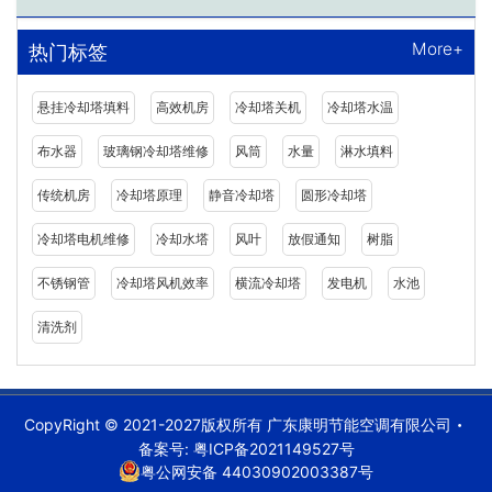
More+
热门标签
悬挂冷却塔填料
高效机房
冷却塔关机
冷却塔水温
布水器
玻璃钢冷却塔维修
风筒
水量
淋水填料
传统机房
冷却塔原理
静音冷却塔
圆形冷却塔
冷却塔电机维修
冷却水塔
风叶
放假通知
树脂
不锈钢管
冷却塔风机效率
横流冷却塔
发电机
水池
清洗剂
CopyRight © 2021-2027版权所有 广东康明节能空调有限公司
备案号:
粤ICP备2021149527号
粤公网安备 44030902003387号