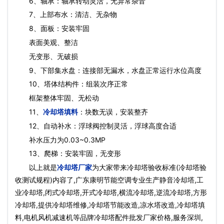
6、轴承：轴承转动灵活，无异常杂音
7、上部布水：清洁、无杂物
8、面板：安装牢固
表面美观、整洁
无变形、无破损
9、下部集水盘：连接部无漏水，水盘正常运行水位高度
10、塔体结构件：组装次序正常
框架整体牢固、无松动
11、
冷却塔填料
：块数无误，安装整齐
12、自动补水：浮球阀控制灵活，浮球高度合适
补水压力为0.03~0.3MP
13、爬梯：安装牢固，无变形
以上就是
冷却塔厂家
为大家带来冷却塔验收标准(冷却塔验
收测试规程)内容了,广东康明节能空调专业生产静音冷却塔,工
业冷却塔,闭式冷却塔,开式冷却塔,横流冷却塔,逆流冷却塔,方形
冷却塔,提供冷却塔维修,冷却塔节能改造,凉水塔改造,冷却塔填
料,电机风机减速机等品牌冷却塔配件批发厂家价格,服务深圳,