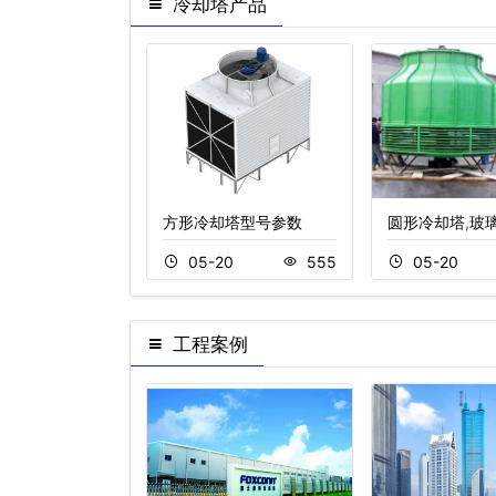
冷却塔产品
闭式不锈钢冷
方形冷却塔型号参数
圆形冷却塔,玻
20
464
05-20
555
05-20
工程案例