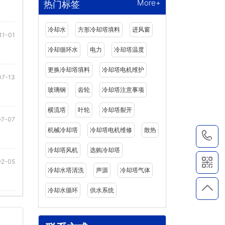
More+
热门标签
冷却水
方形冷却塔填料
进风窗
11-01
冷却循环水
电力
冷却塔温度
更换冷却塔填料
冷却塔电机维护
07-13
玻璃钢
齿轮
冷却塔注意事项
横流塔
叶轮
冷却塔裂开
07-07
机械冷却塔
冷却塔电机维修
散热
1
冷却塔风机
选购冷却塔
02-05
冷却水塔清洗
声源
冷却塔气体
冷却水循环
供水系统