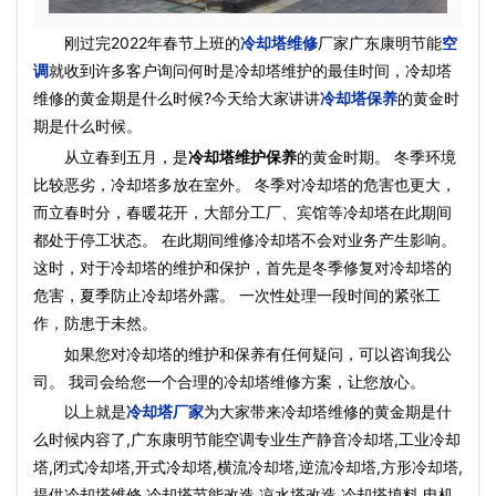
刚过完2022年春节上班的
冷却塔维修
厂家广东康明节能
空
调
就收到许多客户询问何时是冷却塔维护的最佳时间，冷却塔
维修的黄金期是什么时候?今天给大家讲讲
冷却塔保养
的黄金时
期是什么时候。
从立春到五月，是
冷却塔维护保养
的黄金时期。 冬季环境
比较恶劣，冷却塔多放在室外。 冬季对冷却塔的危害也更大，
而立春时分，春暖花开，大部分工厂、宾馆等冷却塔在此期间
都处于停工状态。 在此期间维修冷却塔不会对业务产生影响。
这时，对于冷却塔的维护和保护，首先是冬季修复对冷却塔的
危害，夏季防止冷却塔外露。 一次性处理一段时间的紧张工
作，防患于未然。
如果您对冷却塔的维护和保养有任何疑问，可以咨询我公
司。 我司会给您一个合理的冷却塔维修方案，让您放心。
以上就是
冷却塔厂家
为大家带来冷却塔维修的黄金期是什
么时候内容了,广东康明节能空调专业生产静音冷却塔,工业冷却
塔,闭式冷却塔,开式冷却塔,横流冷却塔,逆流冷却塔,方形冷却塔,
提供冷却塔维修,冷却塔节能改造,凉水塔改造,冷却塔填料,电机