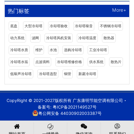
More+
热门标签
底盘
大型冷却塔
冷却塔验收
冷却塔噪音
不锈钢冷却塔
动力系统
滤网
冷却塔风机安装
冷却塔温度
散热器
冷却塔水质
维护
水池
选购冷却塔
工业冷却塔
冷却塔水垢
点波填料
冷却塔维修价格
供水系统
散热片
低噪声冷却塔
冷却塔选型
铜管
新菱冷却塔
CopyRight © 2021-2027版权所有 广东康明节能空调有限公司
备案号:
粤ICP备2021149527号
粤公网安备 44030902003387号
网站首页
一键拨号
微信咨询
联系我们