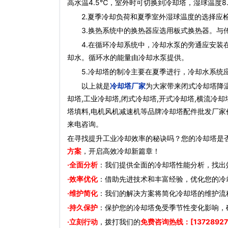
高水温4.5℃，室外时可切换到冷却塔，湿球温度8
2.夏季冷却负荷和夏季室外湿球温度的选择应检
3.换热系统中的换热器应选用板式换热器。与传
4.在循环冷却系统中，冷却水泵的旁通应安装在
却水。循环水的能量由冷却水泵提供。
5.冷却塔的制冷主要在夏季进行，冷却水系统应
以上就是
冷却塔厂家
为大家带来闭式冷却塔降温
却塔,工业冷却塔,闭式冷却塔,开式冷却塔,横流冷却
塔填料,电机风机减速机等品牌冷却塔配件批发厂家价
来电咨询。
在寻找提升工业冷却效率的秘诀吗？您的冷却塔是
方案
，开启高效冷却新篇章！
·全面分析
：我们提供全面的冷却塔性能分析，找出
·效率优化
：借助先进技术和丰富经验，优化您的冷
·维护简化
：我们的解决方案将简化冷却塔的维护流
·持久保护
：保护您的冷却塔免受季节性变化影响，
·立刻行动
，拨打我们的
免费咨询热线：[13728927