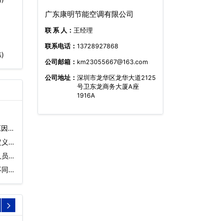
广东康明节能空调有限公司
联 系 人：
王经理
联系电话：
13728927868
)
公司邮箱：
km23055667@163.com
公司地址：
深圳市龙华区龙华大道2125
号卫东龙商务大厦A座
1916A
原因…
义)
人员
不同