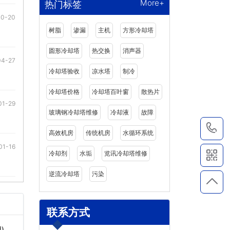
More+
热门标签
10-20
树脂
渗漏
主机
方形冷却塔
圆形冷却塔
热交换
消声器
04-27
冷却塔验收
凉水塔
制冷
冷却塔价格
冷却塔百叶窗
散热片
01-29
玻璃钢冷却塔维修
冷却液
故障
1
高效机房
传统机房
水循环系统
01-16
冷却剂
水垢
览讯冷却塔维修
逆流冷却塔
污染
联系方式
)