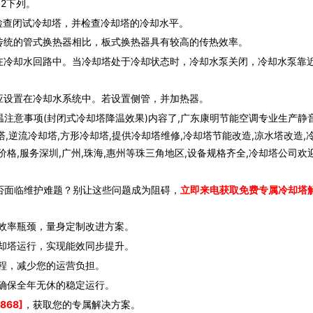
.2下列。
查闭试冷却塔，并检查冷却塔的冷却水平。
统的管式换热器相比，板式换热器具有较高的传热效率。
冷却水回路中。当冷却塔处于冷却状态时，冷却水泵关闭，冷却水泵靠
设置在冷却水系统中。若设置侧管，并加热器。
注意事项(封闭式冷却塔降温效果)内容了,广东康明节能空调专业生产静
塔,逆流冷却塔,方形冷却塔,提供冷却塔维修,冷却塔节能改造,凉水塔改造,
格,服务深圳,广州,珠海,惠州等珠三角地区,设备规格齐全,冷却塔公司欢
否面临维护难题？别让这些问题成为阻碍，
立即来电获取免费专属冷却塔
效率瓶颈，量身定制改进方案。
却塔运行，实现能效同步提升。
程，减少您的运营负担。
确保全年无休的稳定运行。
868]
，获取您的专属解决方案。