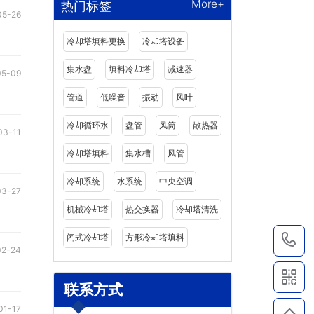
More+
热门标签
05-26
冷却塔填料更换
冷却塔设备
集水盘
填料冷却塔
减速器
05-09
管道
低噪音
振动
风叶
冷却循环水
盘管
风筒
散热器
03-11
冷却塔填料
集水槽
风管
冷却系统
水系统
中央空调
03-27
机械冷却塔
热交换器
冷却塔清洗
闭式冷却塔
方形冷却塔填料
1
02-24
联系方式
01-17