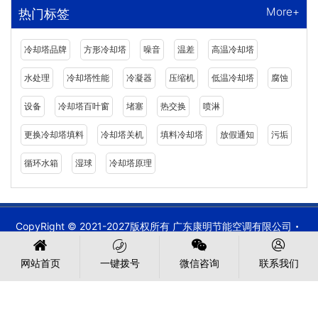
More+
热门标签
冷却塔品牌
方形冷却塔
噪音
温差
高温冷却塔
水处理
冷却塔性能
冷凝器
压缩机
低温冷却塔
腐蚀
设备
冷却塔百叶窗
堵塞
热交换
喷淋
更换冷却塔填料
冷却塔关机
填料冷却塔
放假通知
污垢
循环水箱
湿球
冷却塔原理
CopyRight © 2021-2027版权所有 广东康明节能空调有限公司
备案号:
粤ICP备2021149527号
粤公网安备 44030902003387号
网站首页
一键拨号
微信咨询
联系我们