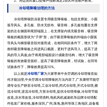
2、周边居民窗口处噪声指标满足2类区环境噪声标准。
冷却塔降噪治理的方法
冷却塔降噪防冻装置专用吸音降噪板，包括支撑架、小圆
弧导风头、多孔板、防水无纺布、吸音棉，多孔板包覆在支撑
架的左右侧面和尾部端面上，在支撑架内填充吸音棉，吸音降
噪板的截面形状为"子弹"形，由于吸音降噪板的外端由小圆弧
导风头与梯形吸音段对接而成，在相同间距条件下，增大了两
相邻吸音降噪板之间进风口截面，更利于进风导入，提高了进
风的导入风速;由于将尾部端面设计成吸音结构，增大了吸音降
噪板的有效吸音面积，提高了吸音降噪效果，经试验，在同等
试验条件下，降噪效果提高10%。
以上就是
冷却塔厂家
为大家带来中央空调的冷却塔噪音如
何才能治理,中央空调冷却塔降噪的方法内容了,广东康明节能空
调专业生产静音冷却塔,工业冷却塔,闭式冷却塔,开式冷却塔,横
流冷却塔,逆流冷却塔,方形冷却塔,提供冷却塔维修,冷却塔节能
改造,凉水塔改造,冷却塔填料,电机风机减速机等品牌冷却塔配
件批发厂家价格,服务深圳,广州,珠海,惠州等珠三角地区,设备规