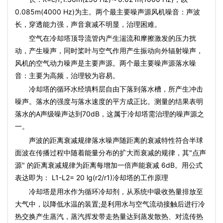
0.085m(4000 Hz)为主。两个最主要噪声源风机噪音：声波
长，穿透能力强，声音衰减不明显，治理困难。
空气在冷却塔顶导流管内产生湍流和摩擦激发的压力扰
动，产生噪声，同时桨叶与空气作用产生振动向外辐射噪声，
风机的空气动力噪声是主要声源。两个最主要噪声源落水噪
音：主要为高频，治理较为容易。
冷却塔的循环水经填料层自由下落到落水槽，所产生冲击
噪声。落水的强度与落水速度的平方成正比。测量的结果表明
落水的A声级噪声达到70dB，这属于冷却塔需治理的噪声源之
一。
声波的距离衰减规律落水噪声随距离的衰减特性符合半球
面波在传播过程中随着能量分布的扩大而衰减的规律，其"点声
源" 的距离衰减规律为距离每增加一倍声能衰减 6dB。用公式
表达即为： L1-L2= 20 lg(r2/r1)冷却塔的工作原理
冷却塔是用水作为循环冷却剂，从系统中吸收热量排放至
大气中，以降低水温的装置;是利用水与空气流动接触后进行冷
热交换产生蒸汽，蒸汽挥发带走热量达到蒸发散热、对流传热