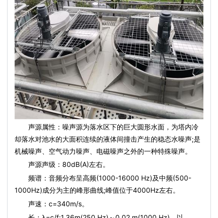
声源属性：噪声源为落水区下的巨大圆形水面，为塔内冷
却落水对池水的大面积连续的液体间撞击产生的稳态水噪声;是
机械噪声、空气动力噪声、电磁噪声之外的一种特殊噪声。
声源声级：80dB(A)左右。
频谱：音频分布呈高频(1000-16000 Hz)及中频(500-
1000Hz)成分为主的峰形曲线;峰值位于4000Hz左右。
声速：c=340m/s。
长：λ=c/f;1.36m(250 Hz)～0.02 m(1000 Hz)，以