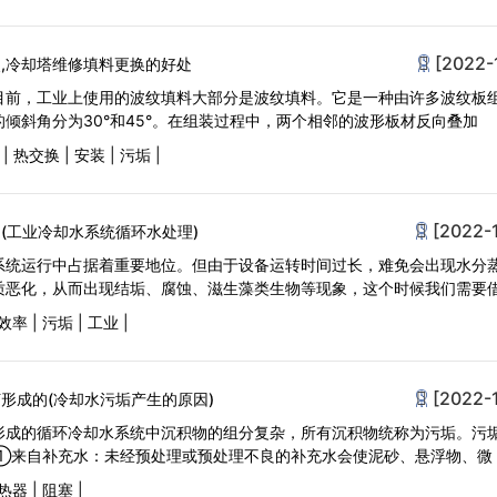
[2022-
,冷却塔维修填料更换的好处
目前，工业上使用的波纹填料大部分是波纹填料。它是一种由许多波纹板
倾斜角分为30°和45°。在组装过程中，两个相邻的波形板材反向叠加
|
热交换
|
安装
|
污垢
|
[2022-
(工业冷却水系统循环水处理)
系统运行中占据着重要地位。但由于设备运转时间过长，难免会出现水分
质恶化，从而出现结垢、腐蚀、滋生藻类生物等现象，这个时候我们需要
效率
|
污垢
|
工业
|
[2022-
形成的(冷却水污垢产生的原因)
形成的循环冷却水系统中沉积物的组分复杂，所有沉积物统称为污垢。污
①来自补充水：未经预处理或预处理不良的补充水会使泥砂、悬浮物、微
热器
|
阻塞
|