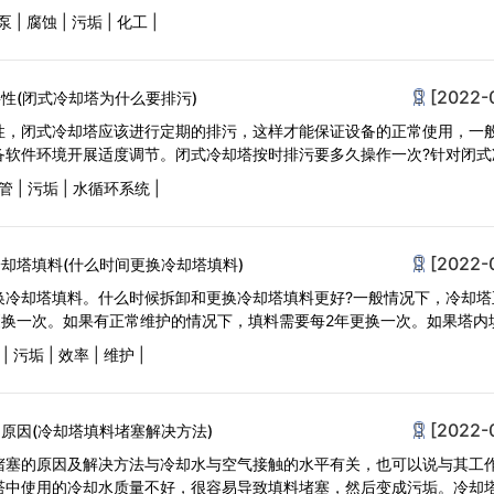
泵
|
腐蚀
|
污垢
|
化工
|
[2022-
性(闭式冷却塔为什么要排污)
性，闭式冷却塔应该进行定期的排污，这样才能保证设备的正常使用，一
备软件环境开展适度调节。闭式冷却塔按时排污要多久操作一次?针对闭式
管
|
污垢
|
水循环系统
|
[2022-
却塔填料(什么时间更换冷却塔填料)
换冷却塔填料。什么时候拆卸和更换冷却塔填料更好?一般情况下，冷却塔
更换一次。如果有正常维护的情况下，填料需要每2年更换一次。如果塔内
|
污垢
|
效率
|
维护
|
[2022-
原因(冷却塔填料堵塞解决方法)
堵塞的原因及解决方法与冷却水与空气接触的水平有关，也可以说与其工
塔中使用的冷却水质量不好，很容易导致填料堵塞，然后变成污垢。冷却