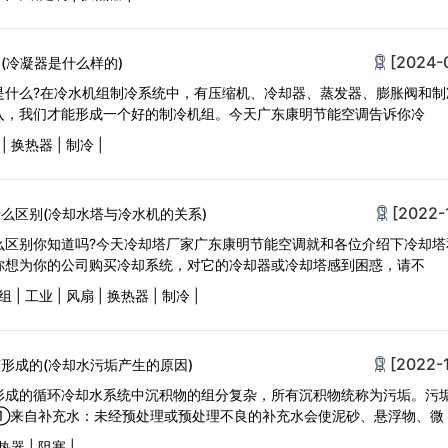
[2024-
(冷凝器是什么样的)
是什么?在冷水机组制冷系统中，有压缩机、冷却器、蒸发器、膨胀阀和制
入，我们才能形成一个好的制冷机组。今天广东康明节能空调告诉你冷
|
换热器
|
制冷
|
[2022-
么区别(冷却水塔与冷水机的关系)
么区别你知道吗?今天冷却塔厂家广东康明节能空调就和各位介绍下冷却塔
你想为你的公司购买冷却系统，对它的冷却器或冷却塔感到困惑，请不
组
|
工业
|
风扇
|
换热器
|
制冷
|
[2022-
形成的(冷却水污垢产生的原因)
形成的循环冷却水系统中沉积物的组分复杂，所有沉积物统称为污垢。污
①来自补充水：未经预处理或预处理不良的补充水会使泥砂、悬浮物、微
热器
|
阻塞
|