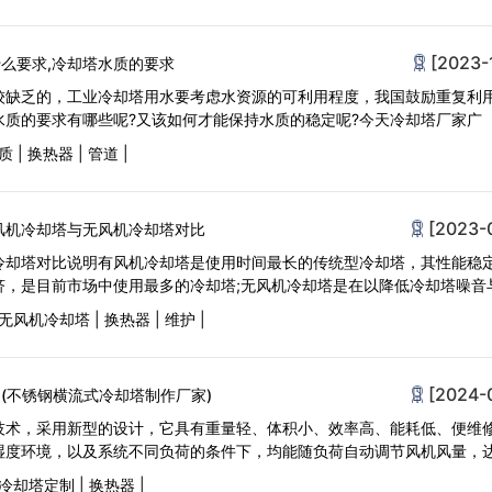
[2023-
么要求,冷却塔水质的要求
较缺乏的，工业冷却塔用水要考虑水资源的可利用程度，我国鼓励重复利
水质的要求有哪些呢?又该如何才能保持水质的稳定呢?今天冷却塔厂家广
质
|
换热器
|
管道
|
[2023-
风机冷却塔与无风机冷却塔对比
冷却塔对比说明有风机冷却塔是使用时间最长的传统型冷却塔，其性能稳
济，是目前市场中使用最多的冷却塔;无风机冷却塔是在以降低冷却塔噪音
无风机冷却塔
|
换热器
|
维护
|
[2024-
(不锈钢横流式冷却塔制作厂家)
技术，采用新型的设计，它具有重量轻、体积小、效率高、能耗低、便维
湿度环境，以及系统不同负荷的条件下，均能随负荷自动调节风机风量，
冷却塔定制
|
换热器
|