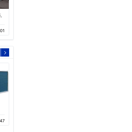
,
KM横流超静音冷却塔定
逆流圆形冷却塔工作原
制厂家价格…
理…
01
01-22
834
05-20
93
循环水冷却塔风机
冷却塔洒水系统
47
11-23
599
12-02
693