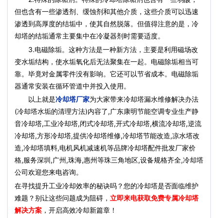
但也含有一些渗透剂、缓蚀剂和其他介质，这些介质可以迅速
渗透到高厚度的结垢中，使其自然脱落。但值得注意的是，冷
却塔的结垢通常主要集中在冷凝器剂时需要适度。
3.电磁除垢。这种方法是一种新方法，主要是利用磁场改
变水垢结构，使水垢氧化后无法聚集在一起。电磁除垢相当可
靠。毕竟对金属零件没有影响。它还可以节省成本。电磁除垢
器通常安装在循环管道中并投入使用。
以上就是
冷却塔厂家
为大家带来冷却塔漏水维修解决办法
(冷却塔水垢的清理方法)内容了,广东康明节能空调专业生产静
音冷却塔,工业冷却塔,闭式冷却塔,开式冷却塔,横流冷却塔,逆流
冷却塔,方形冷却塔,提供冷却塔维修,冷却塔节能改造,凉水塔改
造,冷却塔填料,电机风机减速机等品牌冷却塔配件批发厂家价
格,服务深圳,广州,珠海,惠州等珠三角地区,设备规格齐全,冷却塔
公司欢迎您来电咨询。
在寻找提升工业冷却效率的秘诀吗？您的冷却塔是否面临维护
难题？别让这些问题成为阻碍，
立即来电获取免费专属冷却塔
解决方案
，开启高效冷却新篇章！