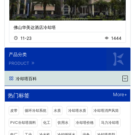
佛山华美达酒店冷却塔
11-23
1444
产品分类
PRODUCT
冷却塔百科
More+
热门标签
皮带
循环冷却系统
水质
冷却塔水质
冷却塔消声风筒
PVC冷却塔填料
化工
饮用水
冷却塔价格
马力冷却塔
电厂
工业
冷水机
冷却循环水
设备
冷却塔类型