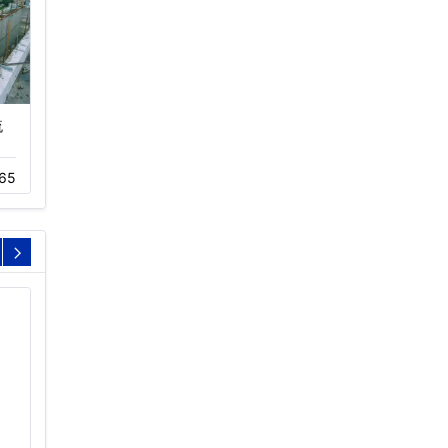
流
工业冷却塔,开式冷却塔,
方形冷却塔型号参数,横
横流冷却…
流冷却塔…
65
05-20
705
05-20
643
冷却塔风柜表冷器更换
冷却塔消音器