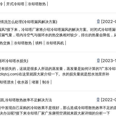
冷
|
开式冷却塔
|
冷却塔散热
|
[2022-
情况怎么处理(冷却塔漏风解决方案)
漏风?接下来，冷却塔厂家将介绍冷却塔漏风的解决方案。封闭式冷却塔漏
塔漏气量，塔内冷空气与循环水的热交换相对较少，排出的热量会降低，
热交换
|
冷却塔散热
|
填料
|
冷却塔风机
|
[2023-
循环冷却塔水损失)
是有损失的，这就是很多人所说的蒸发量，蒸发量是如何计算的?广东冷却
ww.gdlqtcj.com)在这里就跟大家介绍一下。水的损失量就是想水池里所补
却塔漂水
|
收水器
|
堵塞
|
制冷
|
[2022-
因,冷却塔散热效率不足解决方法
行中发现自己采购的冷却效果不是很好，那么造成冷却塔散热效率不足的
解决办法呢?接下来冷却塔厂家广东康明空调就来跟大家详细的分析一下